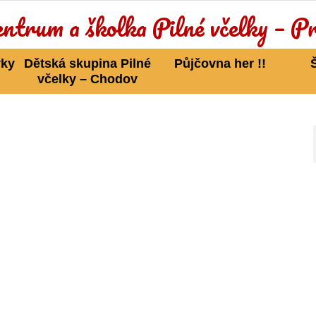
vky
Dětská skupina Pilné
Půjčovna her !!
včelky – Chodov