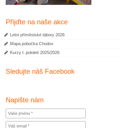
Klubík Pilné včelky
Logopedická poradna
Přijďte na naše akce
Speciální pedagogika
Letní příměstské tábory 2026
Provozní řád centra Pilné včelky
Mapa pobočka Chodov
Kurzy I. pololetí 2025/2026
Fotogalerie: rodinné centrum
Aktuality, příspěvky
Sledujte náš Facebook
Dětská skupina Pilné včelky – Chodov
Půjčovna her !!
Napište nám
Školka 1- 5 let
Školka
Jak u nás učíme?