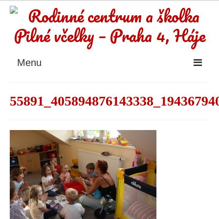
Menu
Rodinné centrum
55891_405894876143338_19436794
Rodinné centrum
Pravidelné kurzy
Aktuality, příspěvky
Dětská skupina Pilné včelky – Chodov
Hlídání dětí
Pronájem prostor