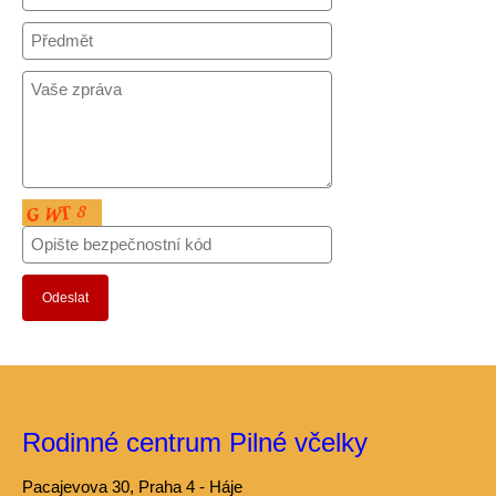
Téma týdne
Jídelní lístek
Ceník školky
Provozní řád školky
Přihláška do školky
Podpořili nás
Fotogalerie: školka
Kontakty
Rodinné centrum Pilné včelky
Pacajevova 30, Praha 4 - Háje